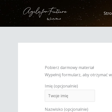
Przejdź
do
Str
treści
Pobierz darmowy materiał
Wypełnij formularz, aby otrzymać w
Imię (opcjonalnie)
Nazwisko (opcjonalnie)