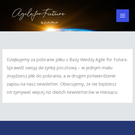
Przejdź
do
treści
Dziękujemy za pobranie pliku z Bazy Wiedzy Agile for Future.
Sprawdź swoją skrzynkę pocztową – w jednym mailu
znajdziesz plik do pobrania, a w drugim potwierdzenie
zapisu na nasz newsletter. Obiecujemy, że nie będziesz
otrzymywać więcej niż dwóch newsletterów w miesiącu.