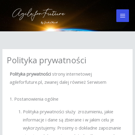
Przejdź
do
treści
Polityka prywatności
Polityka prywatności
strony internetowej
agileforfuture.pl, zwanej dalej również Serwisem
1. Postanowienia ogólne
Polityka prywatności służy zrozumieniu, jakie
informacje i dane są zbierane i w jakim celu je
wykorzystujemy. Prosimy o dokładne zapoznanie