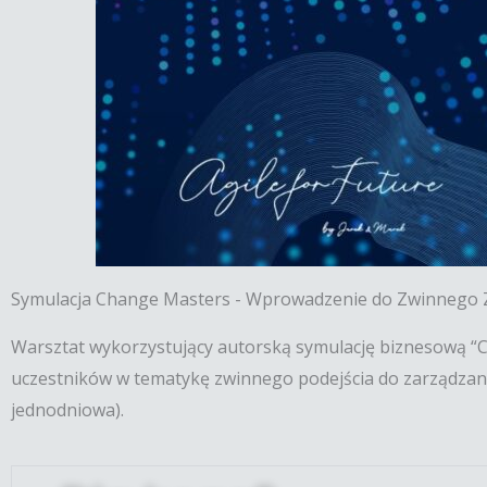
Symulacja Change Masters - Wprowadzenie do Zwinnego 
Warsztat wykorzystujący autorską symulację biznesową “C
uczestników w tematykę zwinnego podejścia do zarządzani
jednodniowa).