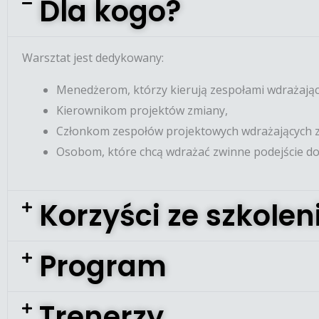
Dla kogo?
Warsztat jest dedykowany:
Menedżerom, którzy kierują zespołami wdrażając
Kierownikom projektów zmiany,
Członkom zespołów projektowych wdrażających z
Osobom, które chcą wdrażać zwinne podejście do 
Korzyści ze szkolen
Program
Trenerzy