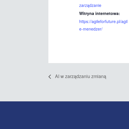
zarządzanie
Witryna internetowa:
https://agileforfuture.pl/agil
e-menedzer/
AI w zarządzaniu zmianą