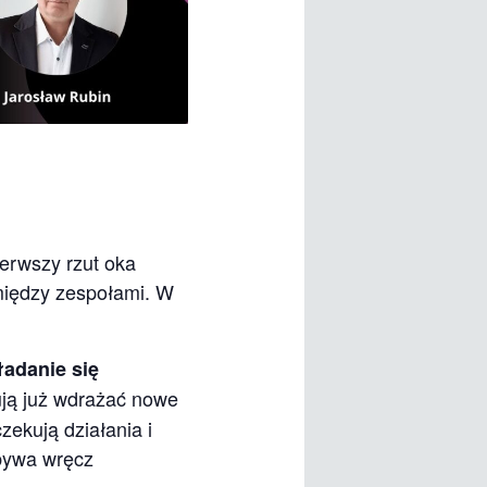
erwszy rzut oka
 między zespołami. W
ładanie się
bują już wdrażać nowe
zekują działania i
 bywa wręcz