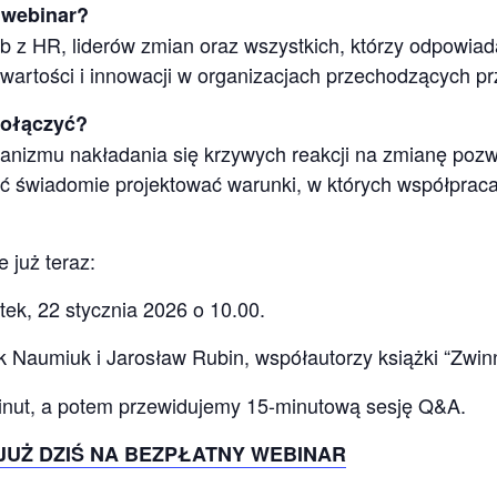
n webinar?
 z HR, liderów zmian oraz wszystkich, którzy odpowia
twartości i innowacji w organizacjach przechodzących p
dołączyć?
nizmu nakładania się krzywych reakcji na zmianę pozw
ąć świadomie projektować warunki, w których współpraca
 już teraz:
k, 22 stycznia 2026 o 10.00.
 Naumiuk i Jarosław Rubin, współautorzy książki “Zwinn
inut, a potem przewidujemy 15-minutową sesję Q&A.
JUŻ DZIŚ NA BEZPŁATNY WEBINAR