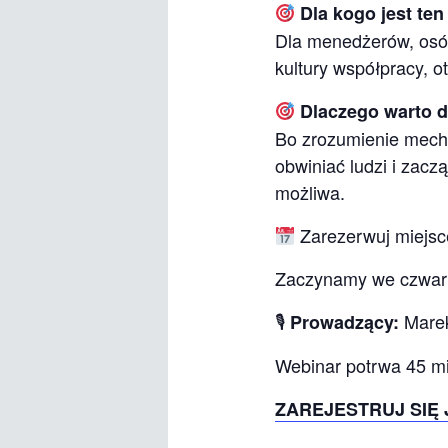
Dla kogo jest te
Dla menedżerów, osób
kultury współpracy, o
Dlaczego warto 
Bo zrozumienie mecha
obwiniać ludzi i zacz
możliwa.
Zarezerwuj miejsce
Zaczynamy we czwarte
🎙
Marek
Prowadzący:
Webinar potrwa 45 m
ZAREJESTRUJ SIĘ 