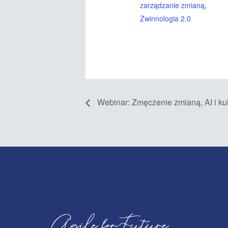
zarządzanie zmianą
,
Zwinnologia 2.0
Webinar: Zmęczenie zmianą, AI i kult