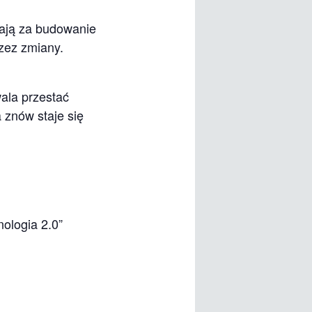
dają za budowanie
rzez zmiany.
ala przestać
 znów staje się
ologia 2.0”