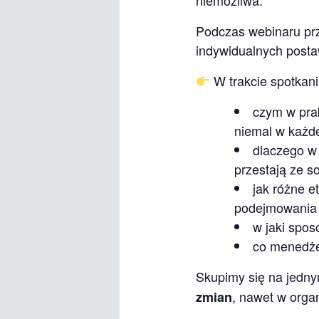
niemożliwa.
Podczas webinaru przy
indywidualnych postaw
W trakcie spotkani
czym w prak
niemal w każde
dlaczego w 
przestają ze 
jak różne e
podejmowania 
w jaki spos
co menedże
Skupimy się na jedn
, nawet w organ
zmian