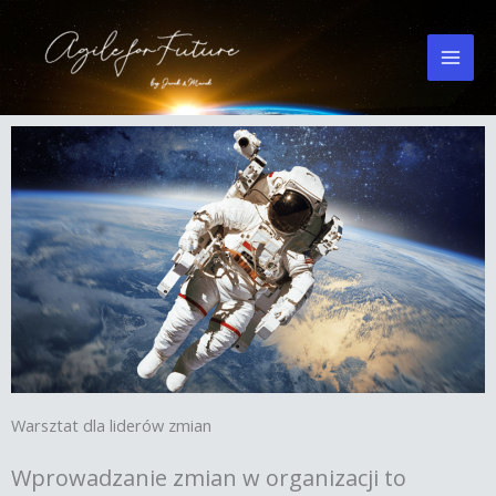
Przejdź
do
treści
Warsztat dla liderów zmian
Wprowadzanie zmian w organizacji to