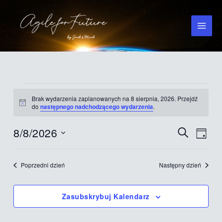
Przejdź
do
treści
Wydarzenia
Brak wydarzenia zaplanowanych na 8 sierpnia, 2026. Przejdź
for
Powiadomienie
do
następnego nadchodzącego wydarzenia
.
8
sierpnia,
8/8/2026
Wydarzenia
Wydar
Szukaj
Dzień
2026
Nawigacja
Widok
Wybierz
po
nawig
datę.
Poprzedni dzień
Następny dzień
wyszukiwaniu
i
Zasubskrybuj Kalendarz
widokach