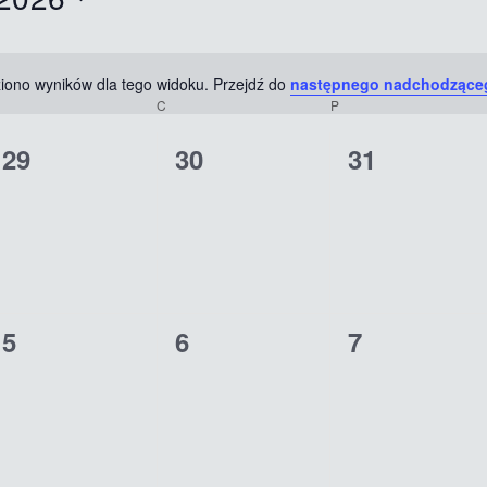
ziono wyników dla tego widoku. Przejdź do
następnego nadchodzące
Powiadomienie
C
P
0
0
0
29
30
31
wydarzenia,
wydarzenia,
wydarzenia
0
0
0
5
6
7
wydarzenia,
wydarzenia,
wydarzenia