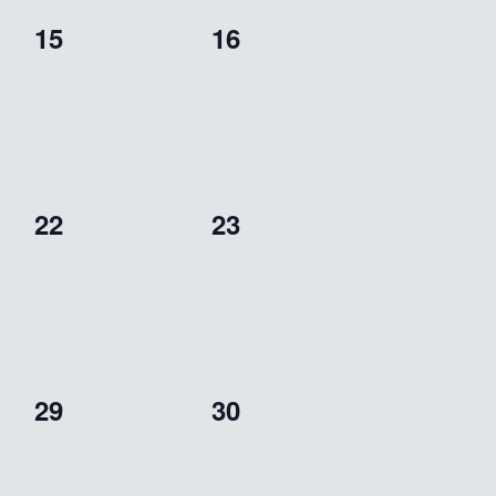
0
0
15
16
,
wydarzenia,
wydarzenia,
0
0
22
23
,
wydarzenia,
wydarzenia,
0
0
29
30
,
wydarzenia,
wydarzenia,