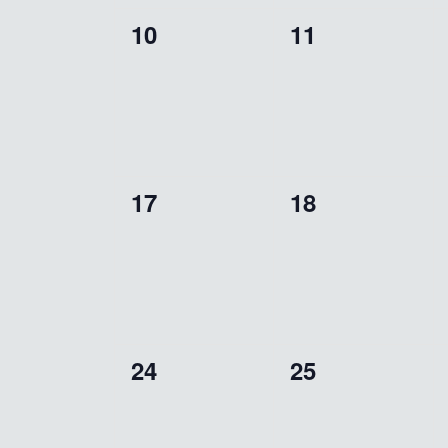
0
0
10
11
wydarzenia,
wydarzenia,
0
0
17
18
wydarzenia,
wydarzenia,
0
0
24
25
wydarzenia,
wydarzenia,