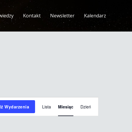
wiedzy
Kontakt
Newsletter
Kalendarz
SOBOTA
NIEDZIELA
Wydarzenie
dź Wydarzenia
Lista
Miesiąc
Dzień
Widoki
nawigacja