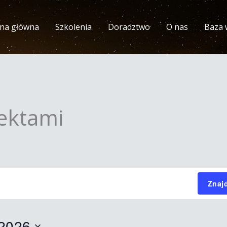
ona główna
Szkolenia
Doradztwo
O nas
Baza 
ŚRODA
CZWARTEK
PIĄTEK
ektami
Znaj
 2026