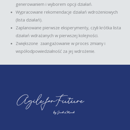
generowaniem i wyborem opcji działań.
Wypracowane rekomendacje działań wdrożeniowych
(lista działań).
Zaplanowane pierwsze eksperymenty, czyli krótka lista
działań wdrażanych w pierwszej kolejności.
Zwiększone zaangażowanie w proces zmiany i
współodpowiedzialność za jej wdrożenie.