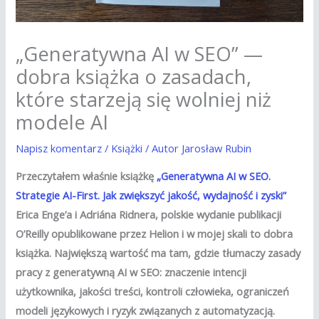
„Generatywna AI w SEO” —
dobra książka o zasadach,
które starzeją się wolniej niż
modele AI
Napisz komentarz
/
Książki
/ Autor
Jarosław Rubin
Przeczytałem właśnie książkę
„Generatywna AI w SEO.
Strategie AI-First. Jak zwiększyć jakość, wydajność i zyski”
Erica Enge’a i Adriána Ridnera, polskie wydanie publikacji
O’Reilly opublikowane przez Helion i w mojej skali to dobra
książka. Największą wartość ma tam, gdzie tłumaczy zasady
pracy z generatywną AI w SEO: znaczenie intencji
użytkownika, jakości treści, kontroli człowieka, ograniczeń
modeli językowych i ryzyk związanych z automatyzacją.