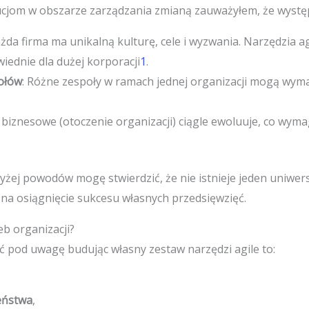
ytucjom w obszarze zarządzania zmianą zauważyłem, że wystę
ażda firma ma unikalną kulturę, cele i wyzwania. Narzędzia a
iednie dla dużej korporacji
1
.
ołów
: Różne zespoły w ramach jednej organizacji mogą wym
 biznesowe (otoczenie organizacji) ciągle ewoluuje, co wym
żej powodów mogę stwierdzić, że nie istnieje jeden uniwers
na osiągnięcie sukcesu własnych przedsięwzięć.
eb organizacji?
ąć pod uwagę budując własny zestaw narzędzi agile to:
eństwa
,