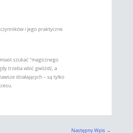
zynników i jego praktyczne
amiast szukać “magicznego
gdy trzeba wbić gwóźdź, a
awsze działających – są tylko
cesu.
Następny Wpis
→