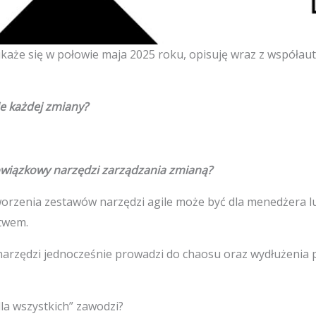
ukaże się w połowie maja 2025 roku, opisuję wraz z współau
ie każdej zmiany?
owiązkowy narzędzi zarządzania zmianą?
orzenia zestawów narzędzi agile może być dla menedżera l
stwem.
narzędzi jednocześnie prowadzi do chaosu oraz wydłużenia 
la wszystkich” zawodzi?