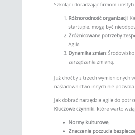
Szkoląc i doradzając firmom i inst
Różnorodność organizacji
: K
startupie, mogą być nieodpow
Zróżnicowane potrzeby zesp
Agile.
Dynamika zmian
: Środowisko
zarządzania zmianą.
Już choćby z trzech wymienionych wy
naśladownictwo innych nie pozwala 
Jak dobrać narzędzia agile do potrz
Kluczowe czynniki
, które warto wzi
Normy kulturowe
,
Znaczenie poczucia bezpiecz