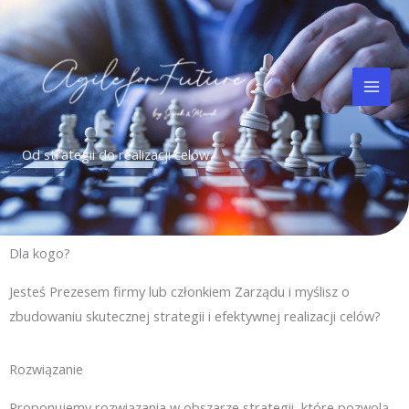
Przejdź
do
treści
Od strategii do realizacji celów
Dla kogo?
Jesteś Prezesem firmy lub członkiem Zarządu i myślisz o
zbudowaniu skutecznej strategii i efektywnej realizacji celów?
Rozwiązanie
Proponujemy rozwiązania w obszarze strategii, które pozwolą