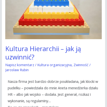
ją
uzwinnić?
Kultura Hierarchii – jak ją
uzwinnić?
Napisz komentarz
/
Kultura organizacyjna
,
Zwinność
/
Jarosław Rubin
Nasza firma jest bardzo dobrze poukładana, jak klocki w
pudełku – powiedziała do mnie Aneta menedżerka działu
HR – albo jak wojsko – dodała. Jest generał, rozkaz i
wykonanie, są regulaminy…