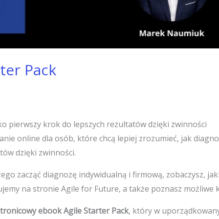
rter Pack
o pierwszy krok do lepszych rezultatów dzięki zwinności
anie online dla osób, które chcą lepiej zrozumieć, jak diag
tów dzięki zwinności.
zego zacząć diagnozę indywidualną i firmową, zobaczysz, ja
jemy na stronie Agile for Future, a także poznasz możliwe k
tronicowy ebook Agile Starter Pack
, który w uporządkowan