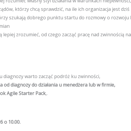
ej rozumieć własny styl działania w warunkach niepewności,
rządów, którzy chcą sprawdzić, na ile ich organizacja jest dz
tórzy szukają dobrego punktu startu do rozmowy o rozwoju 
zmian
cą lepiej zrozumieć, od czego zacząć pracę nad zwinnością 
u diagnozy warto zacząć podróż ku zwinności,
a od diagnozy do działania u menedżera lub w firmie,
ok Agile Starter Pack
,.
6 o 10.00.