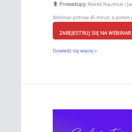
Prowadzący:
Marek Naumiuk i Jar
Webinar potrwa 45 minut, a potem
ZAREJESTRUJ SIĘ NA WEBINAR
Dowiedz się więcej »
Czym
pachnie
zmiana?