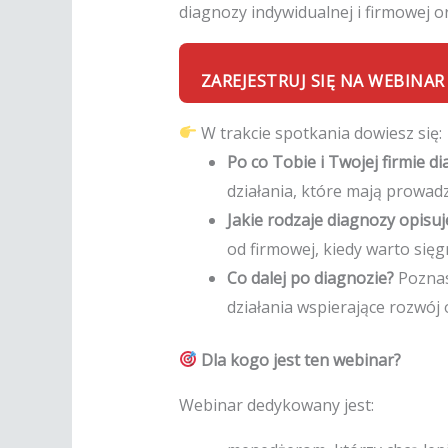
diagnozy indywidualnej i firmowej o
ZAREJESTRUJ SIĘ NA WEBINAR
W trakcie spotkania dowiesz się:
Po co Tobie i Twojej firmie d
działania, które mają prowadz
Jakie rodzaje diagnozy opis
od firmowej, kiedy warto sięgn
Co dalej po diagnozie?
Poznas
działania wspierające rozwój o
Dla kogo jest ten webinar?
Webinar dedykowany jest: