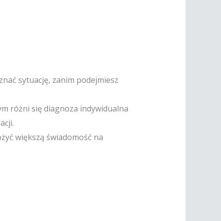
znać sytuację, zanim podejmiesz
ym różni się diagnoza indywidualna
cji.
łożyć większą świadomość na