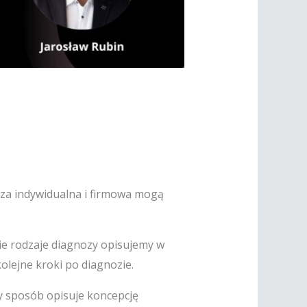
noza indywidualna i firmowa mogą
kie rodzaje diagnozy opisujemy w
olejne kroki po diagnozie.
y sposób opisuje koncepcję