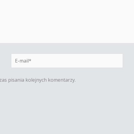
E-
mail*
zas pisania kolejnych komentarzy.