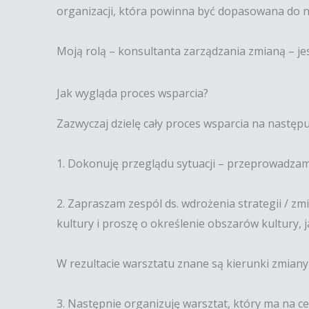
organizacji, która powinna być dopasowana do no
Moją rolą – konsultanta zarządzania zmianą – jes
Jak wygląda proces wsparcia?
Zazwyczaj dzielę cały proces wsparcia na następu
1. Dokonuję przeglądu sytuacji – przeprowadzam 
2. Zapraszam zespól ds. wdrożenia strategii / z
kultury i proszę o określenie obszarów kultury, 
W rezultacie warsztatu znane są kierunki zmiany 
3. Następnie organizuję warsztat, który ma na 