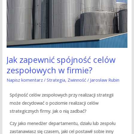
zespołowych
w
firmie?
Jak zapewnić spójność celów
zespołowych w firmie?
Napisz komentarz
/
Strategia
,
Zwinność
/
Jarosław Rubin
Spójność celów zespołowych przy realizacji strategii
może decydować o poziomie realizacji celów
strategicznych firmy. Jak o nią zadbać?
Czy jako menedżer departamentu, działu lub zespołu
zastanawiasz się czasem, jaki cel postawił sobie inny