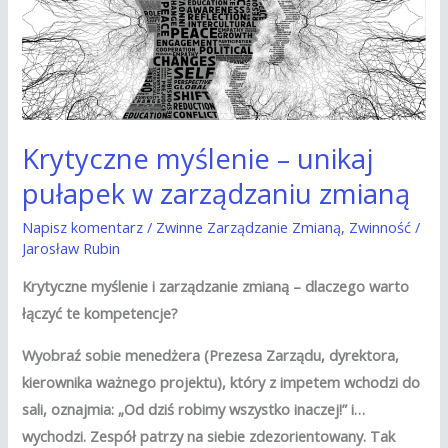
pułapek
w
zarządzaniu
zmianą
Krytyczne myślenie – unikaj
pułapek w zarządzaniu zmianą
Napisz komentarz
/
Zwinne Zarządzanie Zmianą
,
Zwinność
/
Jarosław Rubin
Krytyczne myślenie i zarządzanie zmianą – dlaczego warto
łączyć te kompetencje?
Wyobraź sobie menedżera (Prezesa Zarządu, dyrektora,
kierownika ważnego projektu), który z impetem wchodzi do
sali, oznajmia: „Od dziś robimy wszystko inaczej!” i…
wychodzi. Zespół patrzy na siebie zdezorientowany. Tak