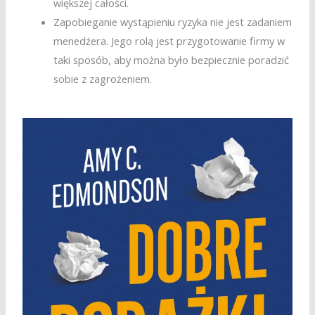
większej całości.
Zapobieganie wystąpieniu ryzyka nie jest zadaniem
menedżera. Jego rolą jest przygotowanie firmy w
taki sposób, aby można było bezpiecznie poradzić
sobie z zagrożeniem.