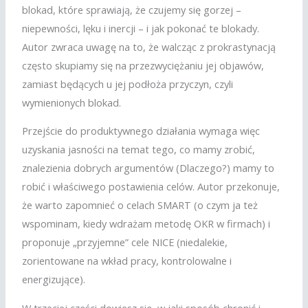
blokad, które sprawiają, że czujemy się gorzej –
niepewności, lęku i inercji – i jak pokonać te blokady.
Autor zwraca uwagę na to, że walcząc z prokrastynacją
często skupiamy się na przezwyciężaniu jej objawów,
zamiast będących u jej podłoża przyczyn, czyli
wymienionych blokad.
Przejście do produktywnego działania wymaga więc
uzyskania jasności na temat tego, co mamy zrobić,
znalezienia dobrych argumentów (Dlaczego?) mamy to
robić i właściwego postawienia celów. Autor przekonuje,
że warto zapomnieć o celach SMART (o czym ja też
wspominam, kiedy wdrażam metodę OKR w firmach) i
proponuje „przyjemne” cele NICE (niedalekie,
zorientowane na wkład pracy, kontrolowalne i
energizujące).
W trzeciej części dowiesz się, w jaki sposób chronić i