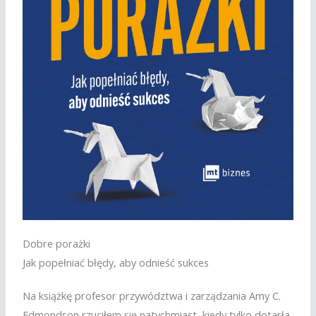
Dobre porażki
Jak popełniać błędy, aby odnieść sukces
Na książkę profesor przywództwa i zarządzania Amy C.
Edmondson rzuciłem się natychmiast, kiedy tylko dotarła