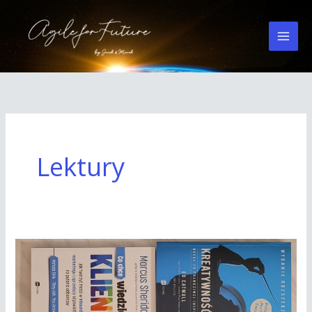
Przejdź
do
treści
Lektury
Zwinne
zarządzanie
–
lektury