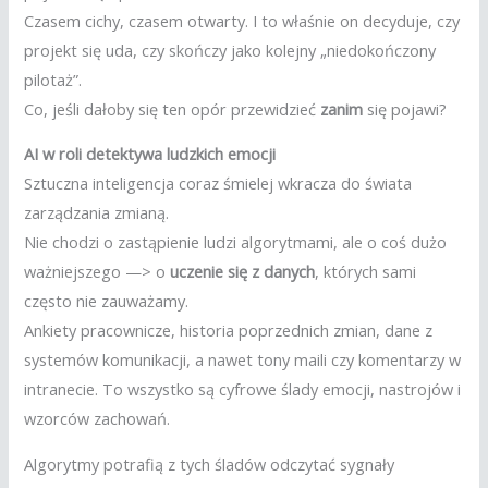
Czasem cichy, czasem otwarty. I to właśnie on decyduje, czy
projekt się uda, czy skończy jako kolejny „niedokończony
pilotaż”.
Co, jeśli dałoby się ten opór przewidzieć
zanim
się pojawi?
AI w roli detektywa ludzkich emocji
Sztuczna inteligencja coraz śmielej wkracza do świata
zarządzania zmianą.
Nie chodzi o zastąpienie ludzi algorytmami, ale o coś dużo
ważniejszego —> o
uczenie się z danych
, których sami
często nie zauważamy.
Ankiety pracownicze, historia poprzednich zmian, dane z
systemów komunikacji, a nawet tony maili czy komentarzy w
intranecie. To wszystko są cyfrowe ślady emocji, nastrojów i
wzorców zachowań.
Algorytmy potrafią z tych śladów odczytać sygnały