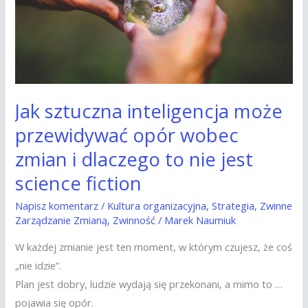
przewidywać
opór
wobec
zmian
i
dlaczego
Jak sztuczna inteligencja może
to
przewidywać opór wobec
nie
zmian i dlaczego to nie jest
jest
science fiction
science
fiction
Napisz komentarz
/
Kultura organizacyjna
,
Strategia
,
Zwinne
Zarządzanie Zmianą
,
Zwinność
/
Marek Naumiuk
W każdej zmianie jest ten moment, w którym czujesz, że coś
„nie idzie”.
Plan jest dobry, ludzie wydają się przekonani, a mimo to …
pojawia się opór.