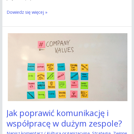
Dowiedz się więcej »
Jak
poprawić
komunikację
i
współpracę
w
dużym
zespole?
Jak poprawić komunikację i
współpracę w dużym zespole?
Napisz komentarz
/
Kultura organizacyjna
,
Strategia
,
Zwinne