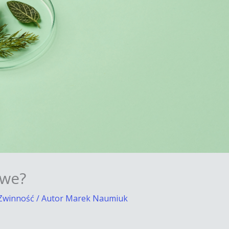
iwe?
Zwinność
/ Autor
Marek Naumiuk