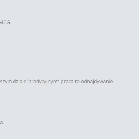
FMCG.
zym dziale “tradycyjnym” praca to odnajdywanie
a.