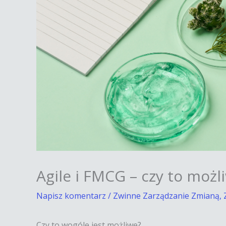
Agile i FMCG – czy to możl
Napisz komentarz
/
Zwinne Zarządzanie Zmianą
,
Czy to wogóle jest możliwe?