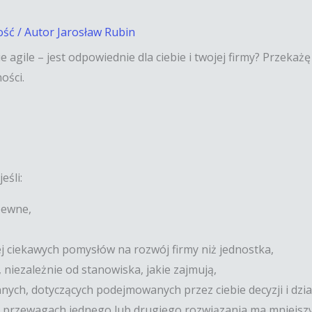
ość
/ Autor
Jarosław Rubin
e agile – jest odpowiednie dla ciebie i twojej firmy? Przekaż
ości.
eśli:
pewne,
j ciekawych pomysłów na rozwój firmy niż jednostka,
 niezależnie od stanowiska, jakie zajmują,
nnych, dotyczących podejmowanych przez ciebie decyzji i dzia
o przewagach jednego lub drugiego rozwiązania ma mniejsz