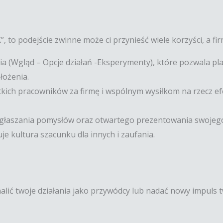
, to podejście zwinne może ci przynieść wiele korzyści, a fir
ania (Wgląd – Opcje działań -Eksperymenty), które pozwala p
łożenia.
ich pracowników za firmę i wspólnym wysiłkom na rzecz efek
łaszania pomysłów oraz otwartego prezentowania swojego
e kultura szacunku dla innych i zaufania.
lić twoje działania jako przywódcy lub nadać nowy impuls two