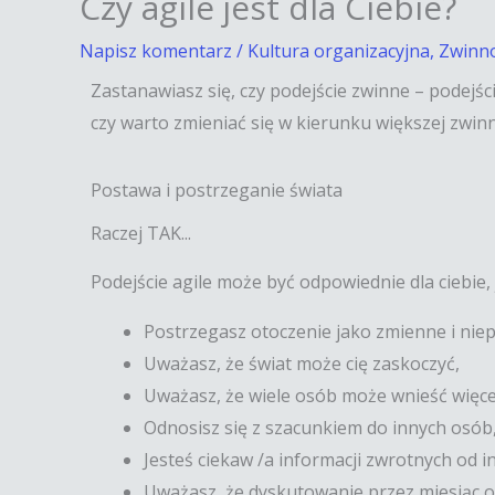
Czy agile jest dla Ciebie?
Napisz komentarz
/
Kultura organizacyjna
,
Zwinn
Zastanawiasz się, czy podejście zwinne – podejści
czy warto zmieniać się w kierunku większej zwinn
Postawa i postrzeganie świata
Raczej TAK...
Podejście agile może być odpowiednie dla ciebie, j
Postrzegasz otoczenie jako zmienne i nie
Uważasz, że świat może cię zaskoczyć,
Uważasz, że wiele osób może wnieść więce
Odnosisz się z szacunkiem do innych osób,
Jesteś ciekaw /a informacji zwrotnych od i
Uważasz, że dyskutowanie przez miesiąc 