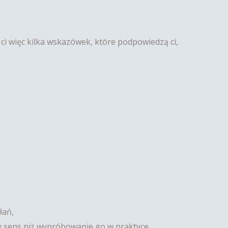
ę ci więc kilka wskazówek, które podpowiedzą ci,
łań,
y sens niż wypróbowanie go w praktyce,