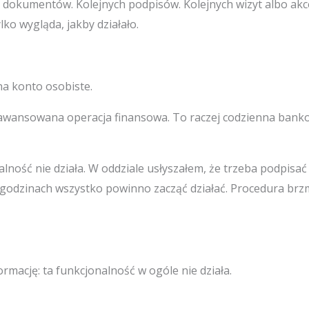
h dokumentów. Kolejnych podpisów. Kolejnych wizyt albo akce
ylko wygląda, jakby działało.
a konto osobiste.
zaawansowana operacja finansowa. To raczej codzienna banko
alność nie działa. W oddziale usłyszałem, że trzeba podpis
 godzinach wszystko powinno zacząć działać. Procedura brzm
rmację: ta funkcjonalność w ogóle nie działa.