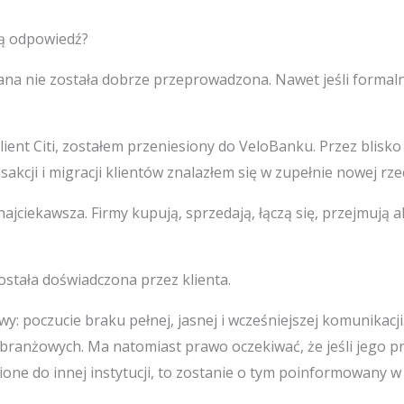
ną odpowiedź?
iana nie została dobrze przeprowadzona. Nawet jeśli formal
klient Citi, zostałem przeniesiony do VeloBanku. Przez blisk
kcji i migracji klientów znalazłem się w zupełnie nowej rze
ajciekawsza. Firmy kupują, sprzedają, łączą się, przejmują a
została doświadczona przez klienta.
: poczucie braku pełnej, jasnej i wcześniejszej komunikacj
w branżowych. Ma natomiast prawo oczekiwać, że jeśli jego pr
one do innej instytucji, to zostanie o tym poinformowany w