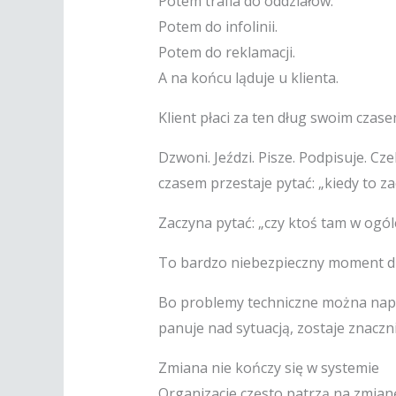
Potem trafia do oddziałów.
Potem do infolinii.
Potem do reklamacji.
A na końcu ląduje u klienta.
Klient płaci za ten dług swoim czase
Dzwoni. Jeździ. Pisze. Podpisuje. C
czasem przestaje pytać: „kiedy to zac
Zaczyna pytać: „czy ktoś tam w ogóle
To bardzo niebezpieczny moment dla
Bo problemy techniczne można napra
panuje nad sytuacją, zostaje znaczni
Zmiana nie kończy się w systemie
Organizacje często patrzą na zmian