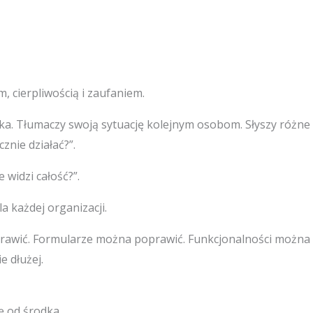
m, cierpliwością i zaufaniem.
zeka. Tłumaczy swoją sytuację kolejnym osobom. Słyszy różne
znie działać?”.
 widzi całość?”.
 każdej organizacji.
wić. Formularze można poprawić. Funkcjonalności można ur
e dłużej.
ę od środka.