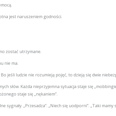
emocą.
otna jest naruszeniem godności.
nno zostać utrzymane.
mu nie ma.
Bo jeśli ludzie nie rozumieją pojęć, to dzieją się dwie niebez
ch słów. Każda nieprzyjemna sytuacja staje się „mobbingiem
ożonego staje się „nękaniem”.
e sygnały. „Przesadza”. „Niech się uodporni”. „Taki mamy styl