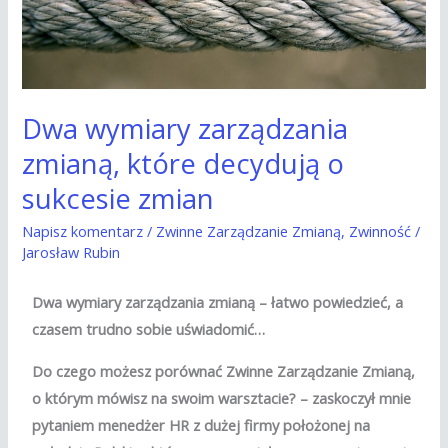
które
decydują
o
sukcesie
Dwa wymiary zarządzania
zmian
zmianą, które decydują o
sukcesie zmian
Napisz komentarz
/
Zwinne Zarządzanie Zmianą
,
Zwinność
/
Jarosław Rubin
Dwa wymiary zarządzania zmianą – łatwo powiedzieć, a
czasem trudno sobie uświadomić…
Do czego możesz porównać Zwinne Zarządzanie Zmianą,
o którym mówisz na swoim warsztacie? – zaskoczył mnie
pytaniem menedżer HR z dużej firmy położonej na