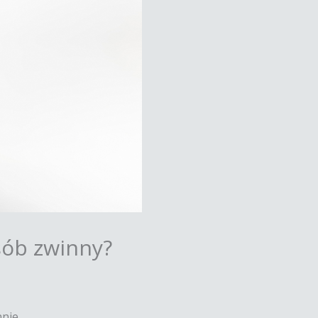
sób zwinny?
nie.