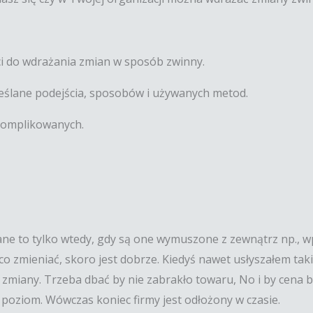
ci do wdrażania zmian w sposób zwinny.
eślane podejścia, sposobów i używanych metod.
skomplikowanych.
żane to tylko wtedy, gdy są one wymuszone z zewnątrz np., 
co zmieniać, skoro jest dobrze. Kiedyś nawet usłyszałem taki
zmiany. Trzeba dbać by nie zabrakło towaru, No i by cena był
y poziom. Wówczas koniec firmy jest odłożony w czasie.