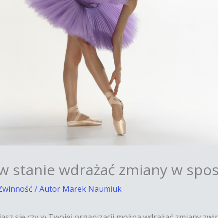
t w stanie wdrażać zmiany w spo
Zwinność
/ Autor
Marek Naumiuk
sz się czy w Twojej organizacji można wdrażać zmiany zwin