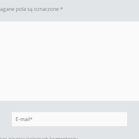
gane pola są oznaczone
*
E-
mail*