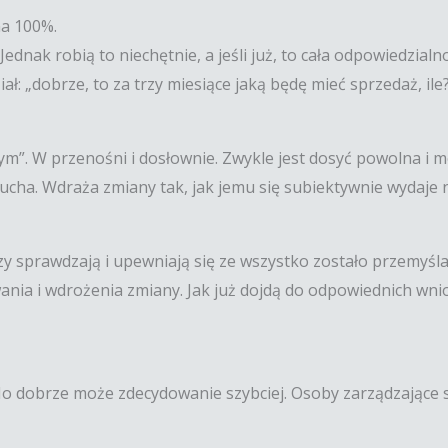
na 100%.
dnak robią to niechętnie, a jeśli już, to cała odpowiedzialno
ł: „dobrze, to za trzy miesiące jaką będę mieć sprzedaż, ile
znym”. W przenośni i dosłownie. Zwykle jest dosyć powolna i
słucha. Wdraża zmiany tak, jak jemu się subiektywnie wydaje n
azy sprawdzają i upewniają się ze wszystko zostało przemyśla
nia i wdrożenia zmiany. Jak już dojdą do odpowiednich wnio
No dobrze może zdecydowanie szybciej. Osoby zarządzające sł