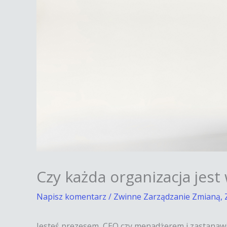
Czy każda organizacja jes
Napisz komentarz
/
Zwinne Zarządzanie Zmianą
,
Jesteś prezesem, CEO czy menadżerem i zastanawia