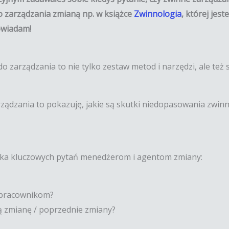
 zarządzania zmianą np. w książce
Zwinnologia
, której jes
owiadam!
o zarządzania to nie tylko zestaw metod i narzędzi, ale te
ądzania to pokazuję, jakie są skutki niedopasowania zwinne
ilka kluczowych pytań menedżerom i agentom zmiany:
e pracownikom?
ią zmianę / poprzednie zmiany?