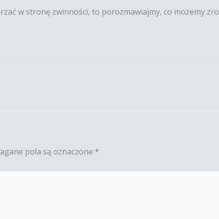
ierzać w stronę zwinności, to porozmawiajmy, co możemy zr
gane pola są oznaczone
*