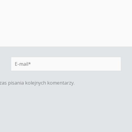
E-
mail*
zas pisania kolejnych komentarzy.