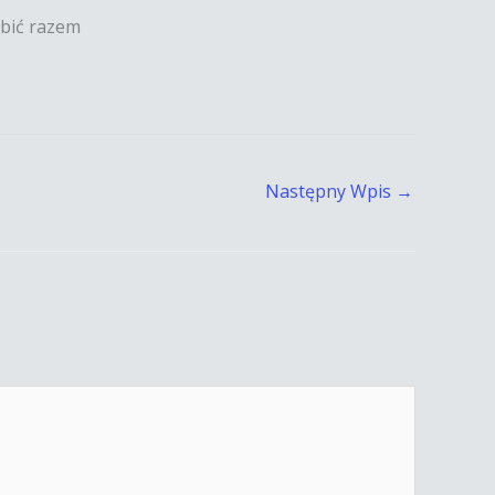
obić razem
Następny Wpis
→