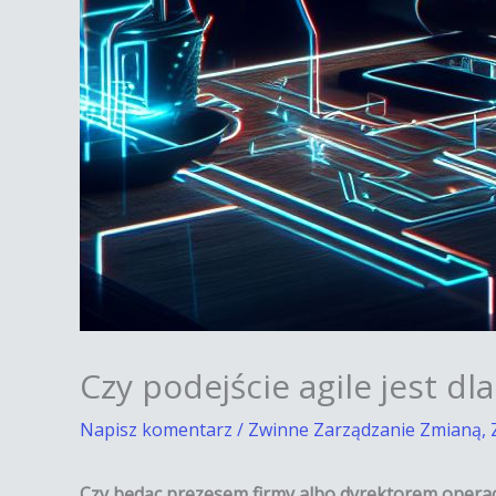
Czy podejście agile jest dl
Napisz komentarz
/
Zwinne Zarządzanie Zmianą
,
Czy będąc prezesem firmy albo dyrektorem operacy