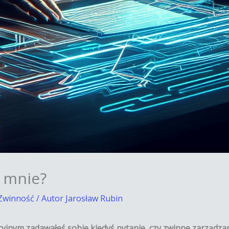
a mnie?
Zwinność
/ Autor
Jarosław Rubin
jnym zadawałeś sobie kiedyś pytanie, czy zwinne zarządzanie