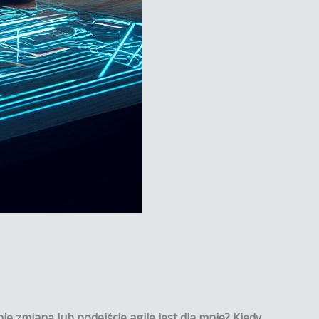
 zmianą lub podejście agile jest dla mnie? Kiedy