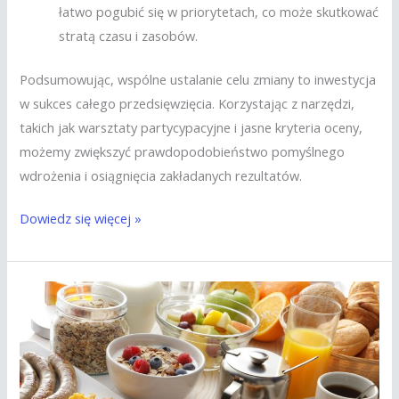
łatwo pogubić się w priorytetach, co może skutkować
stratą czasu i zasobów.
Podsumowując, wspólne ustalanie celu zmiany to inwestycja
w sukces całego przedsięwzięcia. Korzystając z narzędzi,
takich jak warsztaty partycypacyjne i jasne kryteria oceny,
możemy zwiększyć prawdopodobieństwo pomyślnego
wdrożenia i osiągnięcia zakładanych rezultatów.
Dowiedz się więcej »
Żeby
kultura
organizacyjna
nie
zjadła