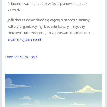
śniadanie ważne przedsięwzięcia planowane przez
Zarząd?
Jeśli chcesz dowiedzieć się więcej o procesie zmiany
kultury organizacyjnej, badaniu kultury firmy, czy
możliwościach wsparcia, to zapraszam do kontaktu
–
skontaktuj się z nami
.
Dowiedz się więcej »
6
kluczowych
pytań
w
zarządzaniu