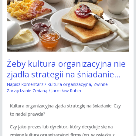
strategii
na
śniadanie…
Żeby kultura organizacyjna nie
zjadła strategii na śniadanie…
Napisz komentarz
/
Kultura organizacyjna
,
Zwinne
Zarządzanie Zmianą
/
Jarosław Rubin
Kultura organizacyjna zjada strategię na śniadanie. Czy
to nadal prawda?
Czy jako prezes lub dyrektor, który decyduje się na
zmianę kultury organizacyjnej firmy (np. w związku z