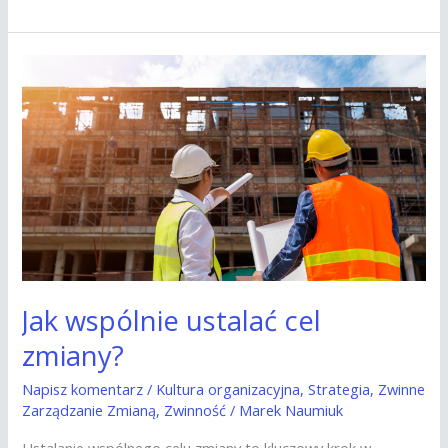
Jak
wspólnie
ustalać
cel
zmiany?
Jak wspólnie ustalać cel
zmiany?
Napisz komentarz
/
Kultura organizacyjna
,
Strategia
,
Zwinne
Zarządzanie Zmianą
,
Zwinność
/
Marek Naumiuk