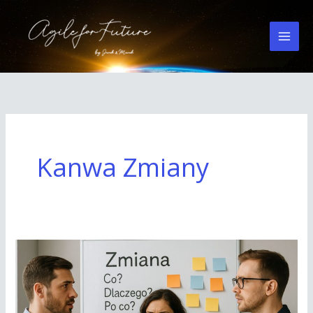
Przejdź
do
treści
Kanwa Zmiany
Dlaczego
Wgląd
to
pierwszy