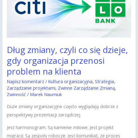
się
dzieje,
gdy
organizacja
przenosi
problem
Dług zmiany, czyli co się dzieje,
na
gdy organizacja przenosi
klienta
problem na klienta
Napisz komentarz
/
Kultura organizacyjna
,
Strategia
,
Zarządzanie projektami
,
Zwinne Zarządzanie Zmianą
,
Zwinność
/
Marek Naumiuk
Duże zmiany organizacyjne często wyglądają dobrze z
perspektywy prezentacji zarządczej.
Jest harmonogram. Są kamienie milowe. Jest projekt
migracji. Są zespoły robocze. Jest komunikat, że proces