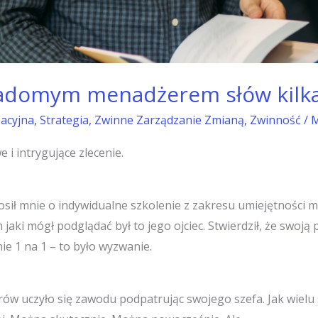
iadomym menadżerem słów kilka
zacyjna
,
Strategia
,
Zwinne Zarządzanie Zmianą
,
Zwinność
/
M
 i intrygujące zlecenie.
rosił mnie o indywidualne szkolenie z zakresu umiejętności m
ki mógł podglądać był to jego ojciec. Stwierdził, że swoją 
ie 1 na 1 – to było wyzwanie.
ów uczyło się zawodu podpatrując swojego szefa. Jak wiel