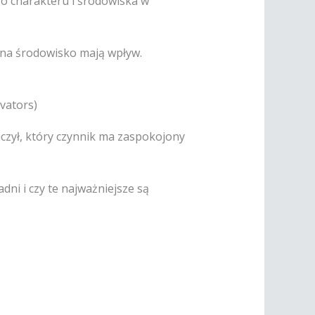
go charakteru i środowiska w
 na środowisko mają wpływ.
vators)
czył, który czynnik ma zaspokojony
ni i czy te najważniejsze są