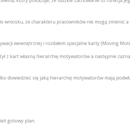
ewina, który pokazuje, że ludzkie zachowanie to funkcja je
 do wniosku, że charakteru pracowników nie mogą zmienić a
wacji wewnętrznej i rozdałem specjalne karty (Moving Moti
żył z kart własną hierarchię motywatorów a następnie zazna
lko dowiedzieć się jaką hierarchię motywatorów mają podwład
eli gotowy plan.