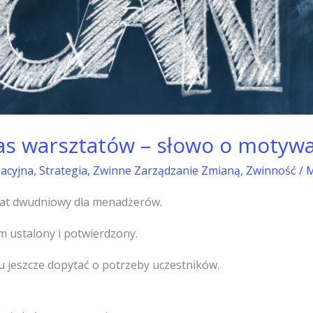
as warsztatów – słowo o motywa
zacyjna
,
Strategia
,
Zwinne Zarządzanie Zmianą
,
Zwinność
/
M
tat dwudniowy dla menadżerów.
 ustalony i potwierdzony.
 jeszcze dopytać o potrzeby uczestników.