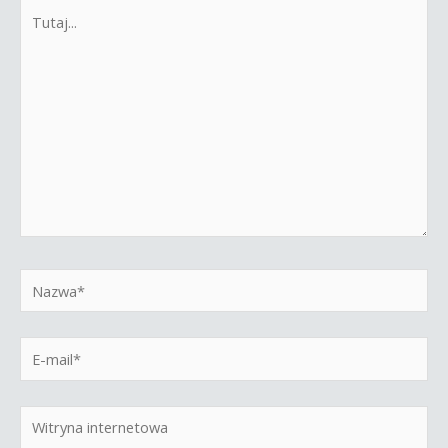
Tutaj...
Nazwa*
E-
mail*
Witryna
internetowa