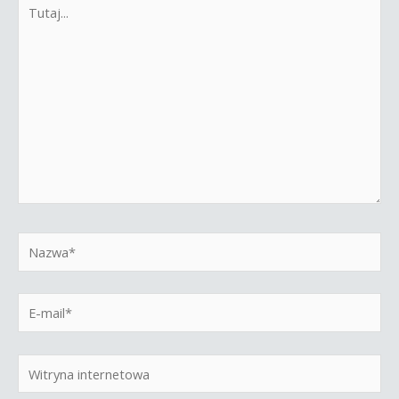
Tutaj...
Nazwa*
E-
mail*
Witryna
internetowa