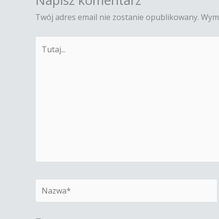
Napisz komentarz
Twój adres email nie zostanie opublikowany.
Wyma
Tutaj...
Nazwa*