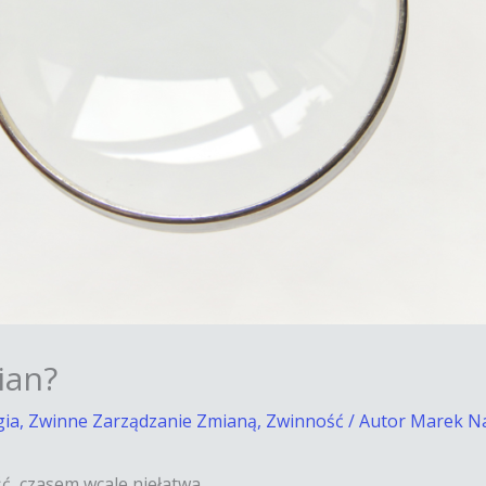
ian?
gia
,
Zwinne Zarządzanie Zmianą
,
Zwinność
/ Autor
Marek N
ć, czasem wcale niełatwa.