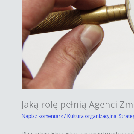
Jaką rolę pełnią Agenci Zm
Napisz komentarz
/
Kultura organizacyjna
,
Strate
Dla każdego lidera wdrażanie zmian to codziennoś