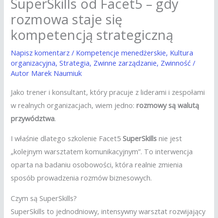
SuperSkills od Facet5 – gdy
rozmowa staje się
kompetencją strategiczną
Napisz komentarz
/
Kompetencje menedżerskie
,
Kultura
organizacyjna
,
Strategia
,
Zwinne zarządzanie
,
Zwinność
/
Autor
Marek Naumiuk
Jako trener i konsultant, który pracuje z liderami i zespołami
w realnych organizacjach, wiem jedno:
rozmowy są walutą
przywództwa
.
I właśnie dlatego szkolenie Facet5
SuperSkills
nie jest
„kolejnym warsztatem komunikacyjnym”. To interwencja
oparta na badaniu osobowości, która realnie zmienia
sposób prowadzenia rozmów biznesowych.
Czym są SuperSkills?
SuperSkills to jednodniowy, intensywny warsztat rozwijający