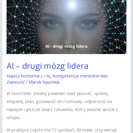
drugi
mózg
lidera
AI – drugi mózg lidera
Napisz komentarz
/
AI
,
Kompetencje menedżerskie
,
Zwinność
/
Marek Naumiuk
W teorii lider zmiany powinien mieć jasność, spokój,
empatię, plan, gotowość do rozmowy, odporność na
napięcie i jeszcze twarz człowieka, który właśnie wrócił z
urlopu.
W praktyce często ma 17 spotkań, 43 maile, trzy wersje