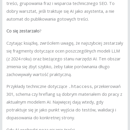
treści, grupowania fraz i wsparcia technicznego SEO. To
dobry warsztat, jeśli traktuje się AI jako asystenta, a nie
automat do publikowania gotowych treści.
Co się zestarzało
?
Czytając książkę, zwróciłem uwagę, że najszybciej zestarzały
się fragmenty dotyczące ocen poszczególnych modeli LLM
(z 2024 roku) oraz bieżącego stanu narzędzi AI. Ten obszar
zmienia się zbyt szybko, żeby takie porównania długo
zachowywały wartość praktyczną.
Przykłady techniczne dotyczące
, przekierowań
.htaccess
301, schema czy hreflang są dobrym materiałem do pracy z
aktualnym modelem AI. Najwięcej dają wtedy, gdy
potraktuje się je jako punkt wyjścia do testów, walidacji i
dopasowania do konkretnej strony.
Gdy AI wychodzi poza pisanie treści