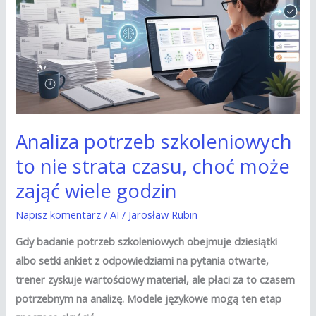
szkoleniowych
to
nie
strata
czasu,
choć
może
zająć
Analiza potrzeb szkoleniowych
wiele
to nie strata czasu, choć może
godzin
zająć wiele godzin
Napisz komentarz
/
AI
/
Jarosław Rubin
Gdy badanie potrzeb szkoleniowych obejmuje dziesiątki
albo setki ankiet z odpowiedziami na pytania otwarte,
trener zyskuje wartościowy materiał, ale płaci za to czasem
potrzebnym na analizę. Modele językowe mogą ten etap