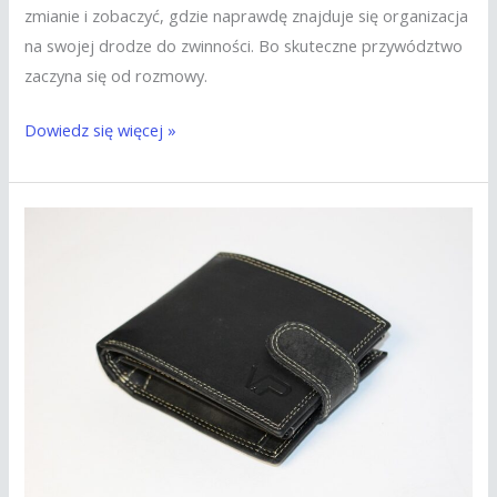
zmianie i zobaczyć, gdzie naprawdę znajduje się organizacja
na swojej drodze do zwinności. Bo skuteczne przywództwo
zaczyna się od rozmowy.
Dowiedz się więcej »
Dlaczego
Prezes
powinien
częściej
zaglądać
do
portfela?