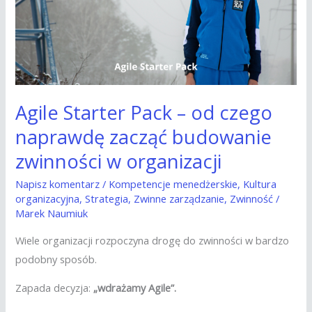
od
czego
naprawdę
zacząć
budowanie
zwinności
Agile Starter Pack – od czego
w
naprawdę zacząć budowanie
organizacji
zwinności w organizacji
Napisz komentarz
/
Kompetencje menedżerskie
,
Kultura
organizacyjna
,
Strategia
,
Zwinne zarządzanie
,
Zwinność
/
Marek Naumiuk
Wiele organizacji rozpoczyna drogę do zwinności w bardzo
podobny sposób.
Zapada decyzja:
„wdrażamy Agile”.