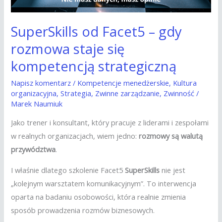
kompetencją
strategiczną
SuperSkills od Facet5 – gdy
rozmowa staje się
kompetencją strategiczną
Napisz komentarz
/
Kompetencje menedżerskie
,
Kultura
organizacyjna
,
Strategia
,
Zwinne zarządzanie
,
Zwinność
/
Marek Naumiuk
Jako trener i konsultant, który pracuje z liderami i zespołami
w realnych organizacjach, wiem jedno:
rozmowy są walutą
przywództwa
.
I właśnie dlatego szkolenie Facet5
SuperSkills
nie jest
„kolejnym warsztatem komunikacyjnym”. To interwencja
oparta na badaniu osobowości, która realnie zmienia
sposób prowadzenia rozmów biznesowych.