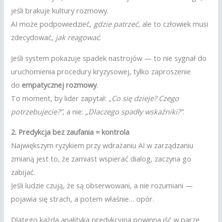
jeśli brakuje kultury rozmowy.
AI może podpowiedzieć,
gdzie patrzeć
, ale to człowiek musi
zdecydować,
jak reagować
.
Jeśli system pokazuje spadek nastrojów — to nie sygnał do
uruchomienia procedury kryzysowej, tylko zaproszenie
do
empatycznej rozmowy
.
To moment, by lider zapytał:
„Co się dzieje? Czego
potrzebujecie?”
, a nie:
„Dlaczego spadły wskaźniki?”
.
2. Predykcja bez zaufania = kontrola
Największym ryzykiem przy wdrażaniu AI w zarządzaniu
zmianą jest to, że zamiast wspierać dialog, zaczyna go
zabijać.
Jeśli ludzie czują, że są obserwowani, a nie rozumiani —
pojawia się strach, a potem właśnie… opór.
Dlatego każda analityka predykcyjna powinna iść w parze