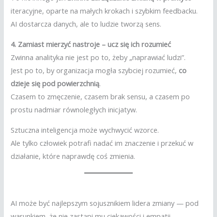
iteracyjne, oparte na małych krokach i szybkim feedbacku.
AI dostarcza danych, ale to ludzie tworzą sens.
4. Zamiast mierzyć nastroje – ucz się ich rozumieć
Zwinna analityka nie jest po to, żeby „naprawiać ludzi”.
Jest po to, by organizacja mogła szybciej rozumieć,
co
dzieje się pod powierzchnią
.
Czasem to zmęczenie, czasem brak sensu, a czasem po
prostu nadmiar równoległych inicjatyw.
Sztuczna inteligencja może wychwycić wzorce.
Ale tylko człowiek potrafi nadać im znaczenie i przekuć w
działanie, które naprawdę coś zmienia.
AI może być najlepszym sojusznikiem lidera zmiany — pod
warunkiem, że nie zastąpi mu ciekawości i empatii.