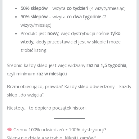
50% sklepów
– wizyta
co tydzień
(4 wizyty/miesiąc)
50% sklepów
– wizyta
co dwa tygodnie
(2
wizyty/miesiąc)
Produkt jest
nowy
, więc dystrybucja rośnie
tylko
wtedy
, kiedy przedstawiciel jest w sklepie i może
zrobić listing.
Średnio każdy sklep jest więc widziany
raz na 1,5 tygodnia
,
czyli minimum
raz w miesiącu
.
Brzmi obiecująco, prawda? Każdy sklep odwiedzony = każdy
sklep „do wzięcia”.
Niestety… to dopiero początek historii.
Czemu 100% odwiedzeń ≠ 100% dystrybucji?
Sklepy nie działają w trybie „kliknij i zamów”.