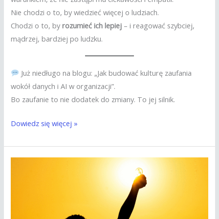
Nie chodzi o to, by wiedzieć więcej o ludziach.
Chodzi o to, by
rozumieć ich lepiej
– i reagować szybciej,
mądrzej, bardziej po ludzku.
Już niedługo na blogu: „Jak budować kulturę zaufania
wokół danych i AI w organizacji”.
Bo zaufanie to nie dodatek do zmiany. To jej silnik.
Dowiedz się więcej »
Zarządzanie
projektami:
co
naprawdę
się