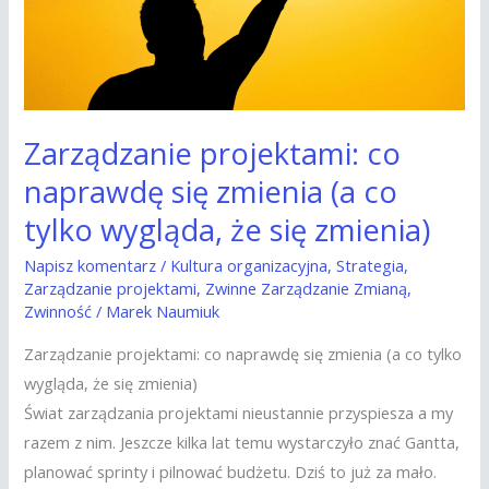
zmienia
(a
co
tylko
wygląda,
Zarządzanie projektami: co
że
naprawdę się zmienia (a co
się
tylko wygląda, że się zmienia)
zmienia)
Napisz komentarz
/
Kultura organizacyjna
,
Strategia
,
Zarządzanie projektami
,
Zwinne Zarządzanie Zmianą
,
Zwinność
/
Marek Naumiuk
Zarządzanie projektami: co naprawdę się zmienia (a co tylko
wygląda, że się zmienia)
Świat zarządzania projektami nieustannie przyspiesza a my
razem z nim. Jeszcze kilka lat temu wystarczyło znać Gantta,
planować sprinty i pilnować budżetu. Dziś to już za mało.