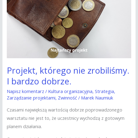
którego
nie
zrobiliśmy.
I
bardzo
dobrze.
Projekt, którego nie zrobiliśmy.
I bardzo dobrze.
Napisz komentarz
/
Kultura organizacyjna
,
Strategia
,
Zarządzanie projektami
,
Zwinność
/
Marek Naumiuk
Czasami największą wartością dobrze poprowadzonego
warsztatu nie jest to, że uczestnicy wychodzą z gotowym
planem działania.