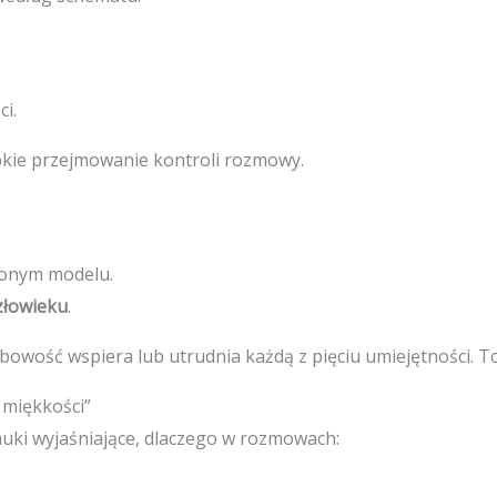
i.
ybkie przejmowanie kontroli rozmowy.
ionym modelu.
złowieku
.
bowość wspiera lub utrudnia każdą z pięciu umiejętności. To
 miękkości”
ki wyjaśniające, dlaczego w rozmowach: