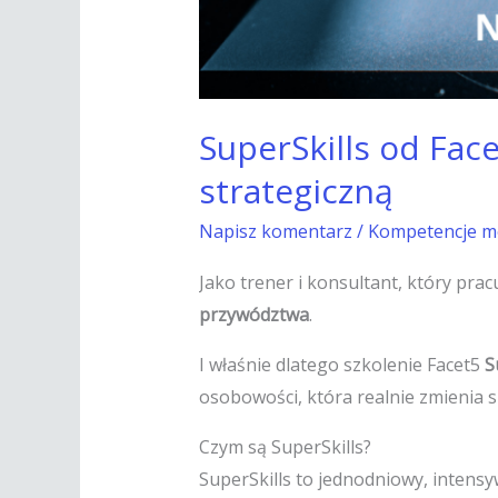
SuperSkills od Fac
strategiczną
Napisz komentarz
/
Kompetencje m
Jako trener i konsultant, który prac
przywództwa
.
I właśnie dlatego szkolenie Facet5
S
osobowości, która realnie zmienia
Czym są SuperSkills?
SuperSkills to jednodniowy, intens