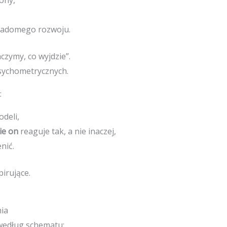
iadomego rozwoju.
czymy, co wyjdzie”.
psychometrycznych.
:
odeli,
ie on
reaguje tak, a nie inaczej,
nić.
irujące.
nia
według schematu: