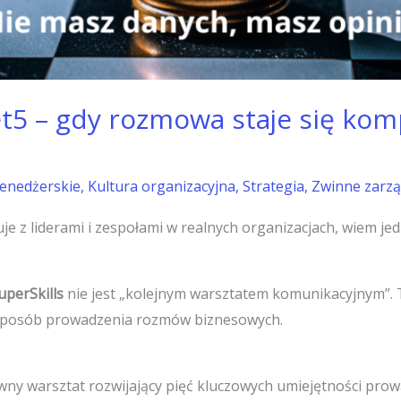
et5 – gdy rozmowa staje się ko
enedżerskie
,
Kultura organizacyjna
,
Strategia
,
Zwinne zarzą
uje z liderami i zespołami w realnych organizacjach, wiem je
uperSkills
nie jest „kolejnym warsztatem komunikacyjnym”. 
 sposób prowadzenia rozmów biznesowych.
ywny warsztat rozwijający pięć kluczowych umiejętności pr