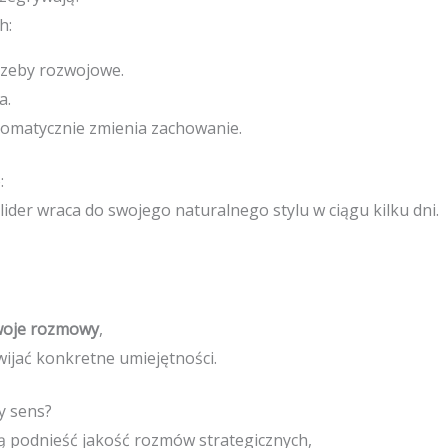
h:
rzeby rozwojowe.
a.
omatycznie zmienia zachowanie.
:
lider wraca do swojego naturalnego stylu w ciągu kilku dni.
woje rozmowy
,
wijać konkretne umiejętności.
y sens?
cą podnieść jakość rozmów strategicznych,