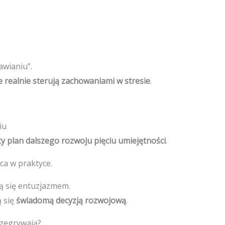
awianiu”.
 realnie sterują zachowaniami w stresie
.
iu
y plan dalszego rozwoju pięciu umiejętności
.
ca w praktyce.
ą się entuzjazmem.
ą się
świadomą decyzją rozwojową
.
rzegrywają?