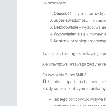
biznesowych:
Obecność
– bycie naprawdę „t
Super-świadomość
– rozumie
Dekodowanie
– wydobywanie 
Wypowiadanie się
– mówienie
Kontrola przebiegu rozmowy
To nie jest trening technik, ale g
Ale prawdziwa przewaga zaczyna się 
Co wyróżnia SuperSkills?
Szkolenie oparte na badaniu, nie 
Każdy uczestnik otrzymuje
unikalny
jak jego osobowość wpływa 
jakie ma naturalne mocne str