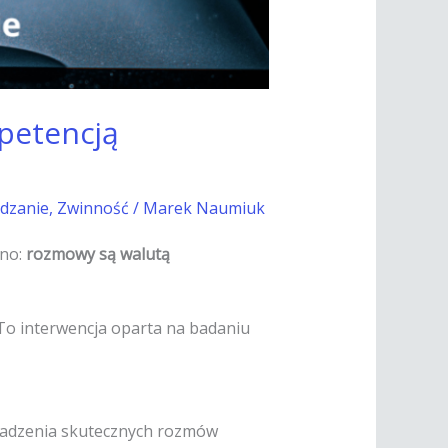
mpetencją
dzanie
,
Zwinność
/
Marek Naumiuk
dno:
rozmowy są walutą
To interwencja oparta na badaniu
owadzenia skutecznych rozmów