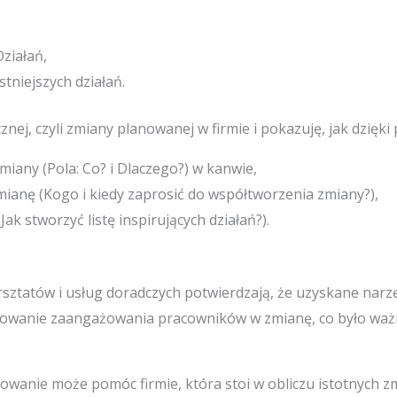
ziałań,
tniejszych działań.
nej, czyli zmiany planowanej w firmie i pokazuję, jak dzię
any (Pola: Co? i Dlaczego?) w kanwie,
ianę (Kogo i kiedy zaprosić do współtworzenia zmiany?),
ak stworzyć listę inspirujących działań?).
rsztatów i usług doradczych potwierdzają, że uzyskane narzę
udowanie zaangażowania pracowników w zmianę, co było wa
powanie może pomóc firmie, która stoi w obliczu istotnych z