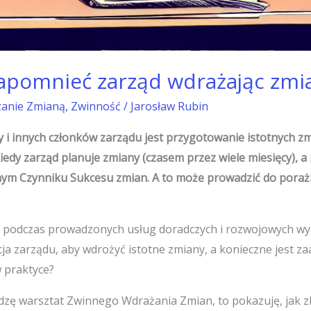
apomnieć zarząd wdrażając zmi
zanie Zmianą
,
Zwinność
/
Jarosław Rubin
y i innych członków zarządu jest przygotowanie istotnych z
iedy zarząd planuje zmiany (czasem przez wiele miesięcy), a
ym Czynniku Sukcesu zmian. A to może prowadzić do porażk
podczas prowadzonych usług doradczych i rozwojowych wyni
cja zarządu, aby wdrożyć istotne zmiany, a konieczne jest
w praktyce?
dzę warsztat Zwinnego Wdrażania Zmian, to pokazuję, jak