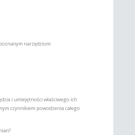
ki poznanym narzędziom:
dzia i umiejętności właściwego ich
żnym czynnikiem powodzenia całego
mian?