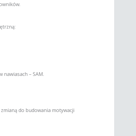
cowników.
ętrzną:
 w nawiasach – SAM.
a zmianą do budowania motywacji