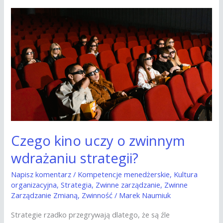
Czego
kino
uczy
o
zwinnym
wdrażaniu
strategii?
Czego kino uczy o zwinnym
wdrażaniu strategii?
Napisz komentarz
/
Kompetencje menedżerskie
,
Kultura
organizacyjna
,
Strategia
,
Zwinne zarządzanie
,
Zwinne
Zarządzanie Zmianą
,
Zwinność
/
Marek Naumiuk
Strategie rzadko przegrywają dlatego, że są źle