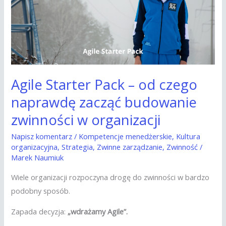
od
czego
naprawdę
zacząć
budowanie
zwinności
Agile Starter Pack – od czego
w
naprawdę zacząć budowanie
organizacji
zwinności w organizacji
Napisz komentarz
/
Kompetencje menedżerskie
,
Kultura
organizacyjna
,
Strategia
,
Zwinne zarządzanie
,
Zwinność
/
Marek Naumiuk
Wiele organizacji rozpoczyna drogę do zwinności w bardzo
podobny sposób.
Zapada decyzja:
„wdrażamy Agile”.