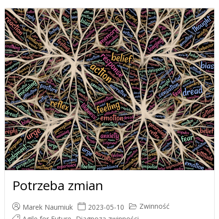
Potrzeba zmian
Zwinność
Marek Naumiuk
2023-05-10
Agile for Future
,
Diagnoza zwinności
,