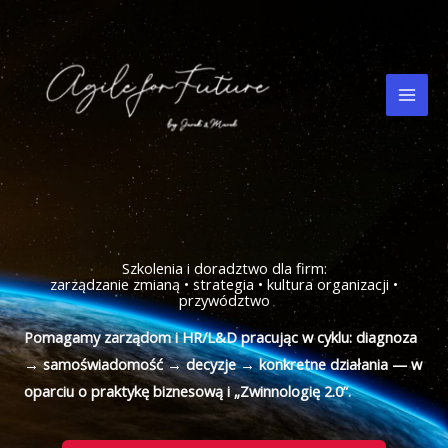
Przejdź
do
treści
Szkolenia i doradztwo dla firm:
zarządzanie zmianą • strategia • kultura organizacji •
przywództwo
Pomagamy zarządom i HR/L&D pracując w cyklu: diagnoza
→ samoświadomość → decyzje → konkretne działania — w
oparciu o praktykę biznesową i „Zwinnologię 2.0”.