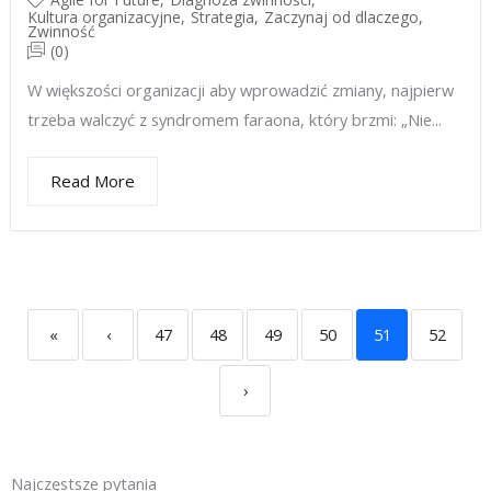
Kultura organizacyjne
,
Strategia
,
Zaczynaj od dlaczego
,
Zwinność
(0)
W większości organizacji aby wprowadzić zmiany, najpierw
trzeba walczyć z syndromem faraona, który brzmi: „Nie...
Read More
«
‹
47
48
49
50
51
52
›
Najczęstsze pytania