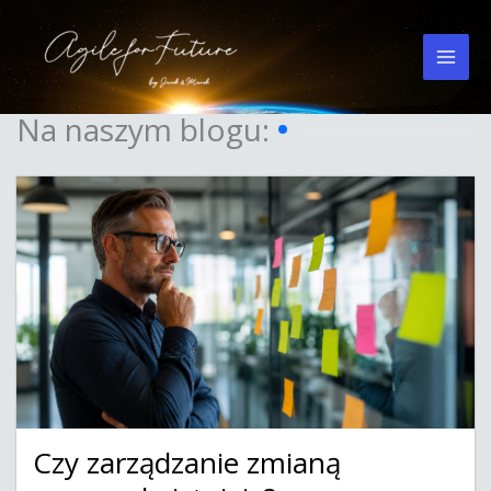
Przejdź
do
treści
Na naszym blogu:
Czy zarządzanie zmianą