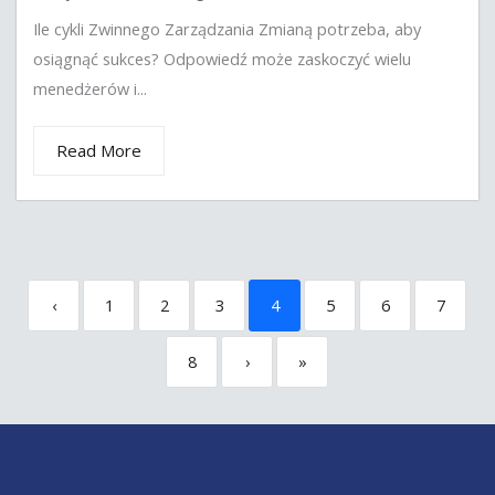
Ile cykli Zwinnego Zarządzania Zmianą potrzeba, aby
osiągnąć sukces? Odpowiedź może zaskoczyć wielu
menedżerów i...
Read More
‹
1
2
3
4
5
6
7
8
›
»